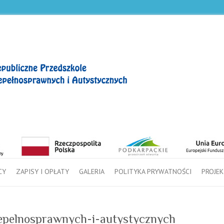
CY
ZAPISY I OPŁATY
GALERIA
POLITYKA PRYWATNOŚCI
PROJEK
iepelnosprawnych-i-autystycznych