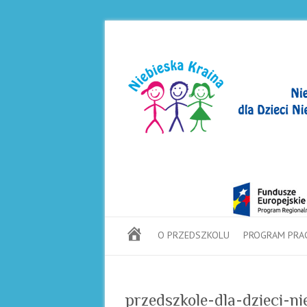
S
O PRZEDSZKOLU
PROGRAM PRA
T
R
O
N
przedszkole-dla-dzieci-n
A