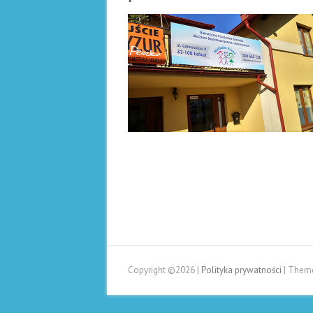
G
Ł
Ó
W
N
A
Copyright ©2026
|
Polityka prywatności
| Them