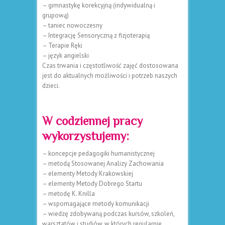
– gimnastykę korekcyjną (indywidualną i
grupową)
– taniec nowoczesny
– Integrację Sensoryczną z fizjoterapią
– Terapie Ręki
– język angielski
Czas trwania i częstotliwość zajęć dostosowana
jest do aktualnych możliwości i potrzeb naszych
dzieci.
W codziennej pracy
wykorzystujemy:
– koncepcje pedagogiki humanistycznej
– metodą Stosowanej Analizy Zachowania
– elementy Metody Krakowskiej
– elementy Metody Dobrego Startu
– metodę K. Knilla
– wspomagające metody komunikacji
– wiedzę zdobywaną podczas kursów, szkoleń,
warsztatów i studiów, w których regularnie